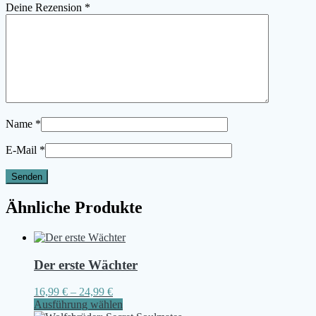
Deine Rezension
*
Name
*
E-Mail
*
Ähnliche Produkte
Der erste Wächter
16,99
€
–
24,99
€
Dieses
Ausführung wählen